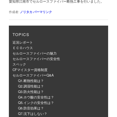
愛知県江南市でセルロースファイバー断熱工事を行いました。
ー
シ
作成者:
ノリタカ
パーマリンク
ョ
ン
TOPICS
近況レポート
ＥＣＯハウス
セルロースファイバーの魅力
セルロースファイバーの安全性
スペック
CFマイスター資格制度
セルロースファイバーQ&A
Q1.断熱性能は？
Q2.調湿性能は？
Q3.防火性能は？
Q4.ホウ酸の安全性は？
Q5.インクの安全性は？
Q6.防音効果は？
Q7.沈下はしない？