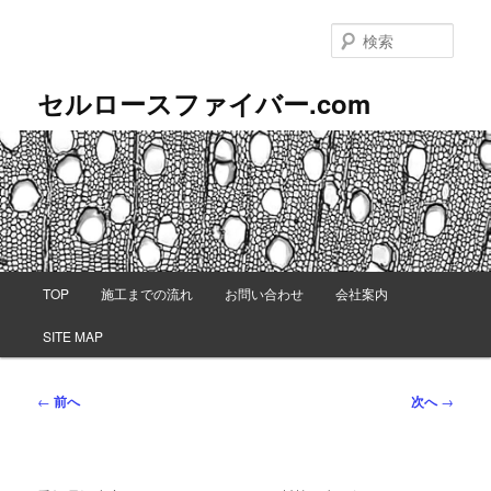
メ
イ
検
ン
索
コ
セルロースファイバー.com
ン
テ
ン
ツ
へ
移
動
メ
TOP
施工までの流れ
お問い合わせ
会社案内
イ
ン
SITE MAP
メ
ニ
ュ
投
←
前へ
次へ
→
ー
稿
ナ
ビ
ゲ