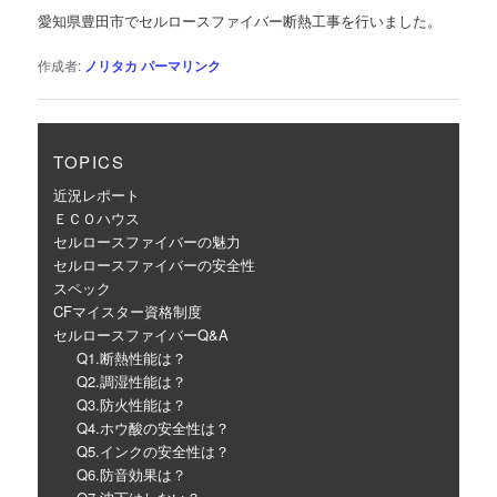
ゲ
愛知県豊田市でセルロースファイバー断熱工事を行いました。
ー
シ
作成者:
ノリタカ
パーマリンク
ョ
ン
TOPICS
近況レポート
ＥＣＯハウス
セルロースファイバーの魅力
セルロースファイバーの安全性
スペック
CFマイスター資格制度
セルロースファイバーQ&A
Q1.断熱性能は？
Q2.調湿性能は？
Q3.防火性能は？
Q4.ホウ酸の安全性は？
Q5.インクの安全性は？
Q6.防音効果は？