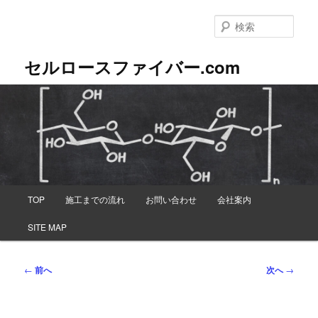
メ
イ
検
ン
索
コ
セルロースファイバー.com
ン
テ
ン
ツ
へ
移
動
メ
TOP
施工までの流れ
お問い合わせ
会社案内
イ
ン
SITE MAP
メ
ニ
ュ
投
←
前へ
次へ
→
ー
稿
ナ
ビ