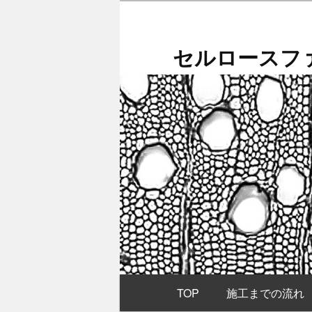
メ
イ
ン
セルロースファ
コ
ン
テ
ン
ツ
へ
移
動
メ
TOP
施工までの流れ
イ