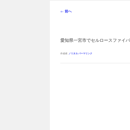
ン
メ
投
←
前へ
ニ
稿
ュ
ナ
ー
ビ
ゲ
愛知県一宮市でセルロースファイバ
ー
シ
作成者:
ノリタカ
パーマリンク
ョ
ン