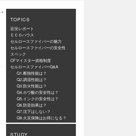
→
TOPICS
近況レポート
ＥＣＯハウス
セルロースファイバーの魅力
セルロースファイバーの安全性
スペック
CFマイスター資格制度
セルロースファイバーQ&A
Q1.断熱性能は？
Q2.調湿性能は？
Q3.防火性能は？
Q4.ホウ酸の安全性は？
Q5.インクの安全性は？
Q6.防音効果は？
Q7.沈下はしない？
Q8.火災保険はお得になる？
STUDY