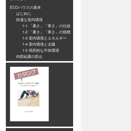
ECOハウスの基本
はじめに
快適な室内環境
1-1 「暑さ」「寒さ」の仕組
1-2 「暑さ」「寒さ」の指標
1-3 室内環境とエネルギー
1-4 室内環境と太陽
1-5 局所的な不快環境
内部結露の防止