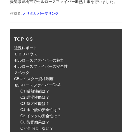
愛知県豊橋市でセルロースファイバー断熱工事を行いました。
ー
シ
作成者:
ノリタカ
パーマリンク
ョ
ン
TOPICS
近況レポート
ＥＣＯハウス
セルロースファイバーの魅力
セルロースファイバーの安全性
スペック
CFマイスター資格制度
セルロースファイバーQ&A
Q1.断熱性能は？
Q2.調湿性能は？
Q3.防火性能は？
Q4.ホウ酸の安全性は？
Q5.インクの安全性は？
Q6.防音効果は？
Q7.沈下はしない？