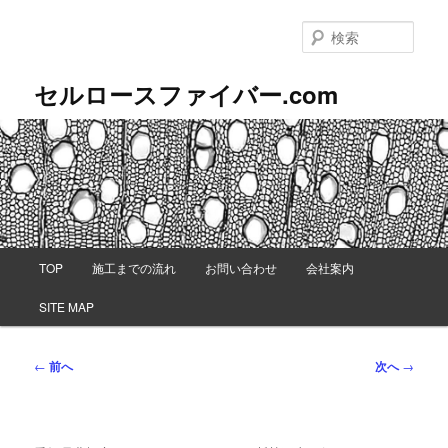
メ
イ
検
ン
索
コ
セルロースファイバー.com
ン
テ
ン
ツ
へ
移
動
メ
TOP
施工までの流れ
お問い合わせ
会社案内
イ
ン
SITE MAP
メ
ニ
ュ
投
←
前へ
次へ
→
ー
稿
ナ
ビ
ゲ