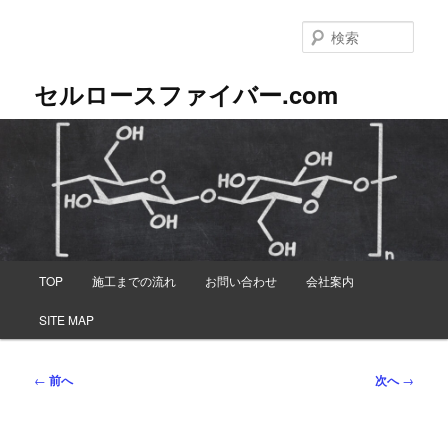
メ
イ
検
ン
索
コ
セルロースファイバー.com
ン
テ
ン
ツ
へ
移
動
メ
TOP
施工までの流れ
お問い合わせ
会社案内
イ
ン
SITE MAP
メ
ニ
ュ
投
←
前へ
次へ
→
ー
稿
ナ
ビ