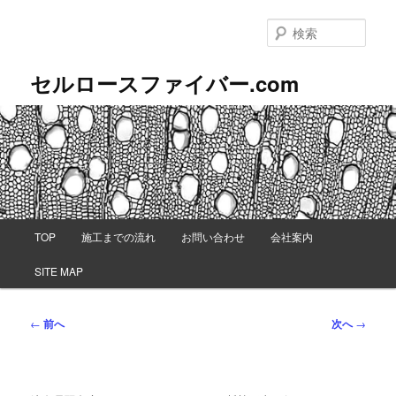
メ
イ
検
ン
索
コ
セルロースファイバー.com
ン
テ
ン
ツ
へ
移
動
メ
TOP
施工までの流れ
お問い合わせ
会社案内
イ
ン
SITE MAP
メ
ニ
ュ
投
←
前へ
次へ
→
ー
稿
ナ
ビ
ゲ