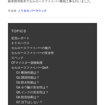
岐阜県羽島市でセルロースファイバー断熱工事を行いました。
ー
シ
作成者:
ノリタカ
パーマリンク
ョ
ン
TOPICS
近況レポート
ＥＣＯハウス
セルロースファイバーの魅力
セルロースファイバーの安全性
スペック
CFマイスター資格制度
セルロースファイバーQ&A
Q1.断熱性能は？
Q2.調湿性能は？
Q3.防火性能は？
Q4.ホウ酸の安全性は？
Q5.インクの安全性は？
Q6.防音効果は？
Q7.沈下はしない？