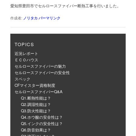
ゲ
愛知県豊田市でセルロースファイバー断熱工事を行いました。
ー
シ
作成者:
ノリタカ
パーマリンク
ョ
ン
TOPICS
近況レポート
ＥＣＯハウス
セルロースファイバーの魅力
セルロースファイバーの安全性
スペック
CFマイスター資格制度
セルロースファイバーQ&A
Q1.断熱性能は？
Q2.調湿性能は？
Q3.防火性能は？
Q4.ホウ酸の安全性は？
Q5.インクの安全性は？
Q6.防音効果は？