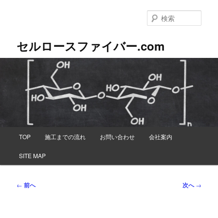
メ
イ
検
ン
索
コ
セルロースファイバー.com
ン
テ
ン
ツ
へ
移
動
メ
TOP
施工までの流れ
お問い合わせ
会社案内
イ
ン
SITE MAP
メ
ニ
ュ
投
←
前へ
次へ
→
ー
稿
ナ
ビ