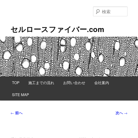
メ
イ
検
ン
索
コ
セルロースファイバー.com
ン
テ
ン
ツ
へ
移
動
メ
TOP
施工までの流れ
お問い合わせ
会社案内
イ
ン
SITE MAP
メ
ニ
ュ
投
←
前へ
次へ
→
ー
稿
ナ
ビ
ゲ