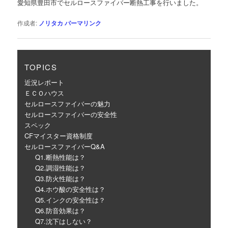
愛知県豊田市でセルロースファイバー断熱工事を行いました。
ー
シ
作成者:
ノリタカ
パーマリンク
ョ
ン
TOPICS
近況レポート
ＥＣＯハウス
セルロースファイバーの魅力
セルロースファイバーの安全性
スペック
CFマイスター資格制度
セルロースファイバーQ&A
Q1.断熱性能は？
Q2.調湿性能は？
Q3.防火性能は？
Q4.ホウ酸の安全性は？
Q5.インクの安全性は？
Q6.防音効果は？
Q7.沈下はしない？