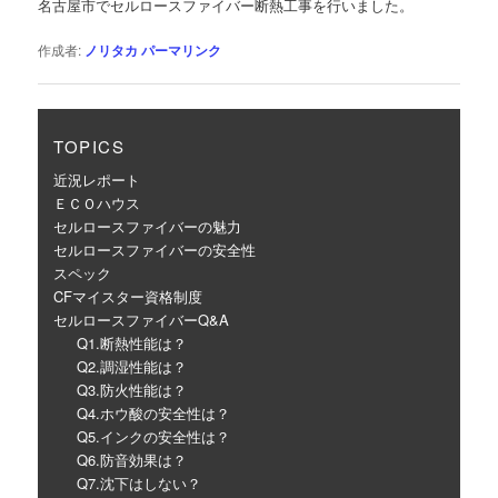
名古屋市でセルロースファイバー断熱工事を行いました。
ー
シ
作成者:
ノリタカ
パーマリンク
ョ
ン
TOPICS
近況レポート
ＥＣＯハウス
セルロースファイバーの魅力
セルロースファイバーの安全性
スペック
CFマイスター資格制度
セルロースファイバーQ&A
Q1.断熱性能は？
Q2.調湿性能は？
Q3.防火性能は？
Q4.ホウ酸の安全性は？
Q5.インクの安全性は？
Q6.防音効果は？
Q7.沈下はしない？