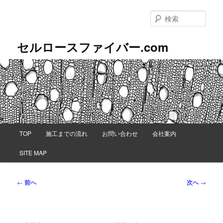
メ
イ
検
ン
索
コ
セルロースファイバー.com
ン
テ
ン
ツ
へ
移
動
メ
TOP
施工までの流れ
お問い合わせ
会社案内
イ
ン
SITE MAP
メ
ニ
ュ
投
←
前へ
次へ
→
ー
稿
ナ
ビ
ゲ