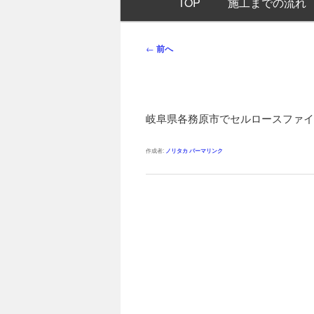
TOP
施工までの流れ
イ
ン
メ
投
←
前へ
ニ
稿
ュ
ナ
ー
ビ
ゲ
岐阜県各務原市でセルロースファイ
ー
シ
作成者:
ノリタカ
パーマリンク
ョ
ン