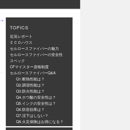
→
TOPICS
近況レポート
ＥＣＯハウス
セルロースファイバーの魅力
セルロースファイバーの安全性
スペック
CFマイスター資格制度
セルロースファイバーQ&A
Q1.断熱性能は？
Q2.調湿性能は？
Q3.防火性能は？
Q4.ホウ酸の安全性は？
Q5.インクの安全性は？
Q6.防音効果は？
Q7.沈下はしない？
Q8.火災保険はお得になる？