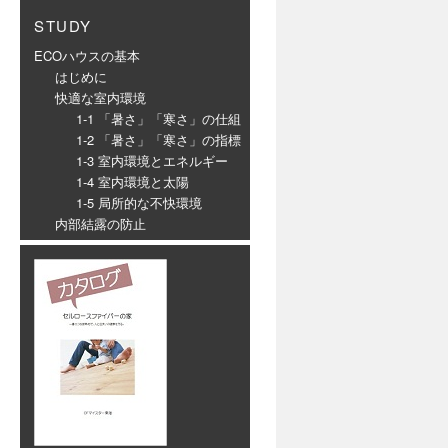
STUDY
ECOハウスの基本
はじめに
快適な室内環境
1-1 「暑さ」「寒さ」の仕組
1-2 「暑さ」「寒さ」の指標
1-3 室内環境とエネルギー
1-4 室内環境と太陽
1-5 局所的な不快環境
内部結露の防止