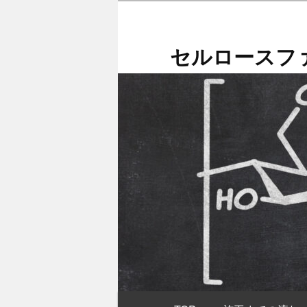
メ
イ
ン
セルロースファ
コ
ン
テ
ン
ツ
へ
移
動
メ