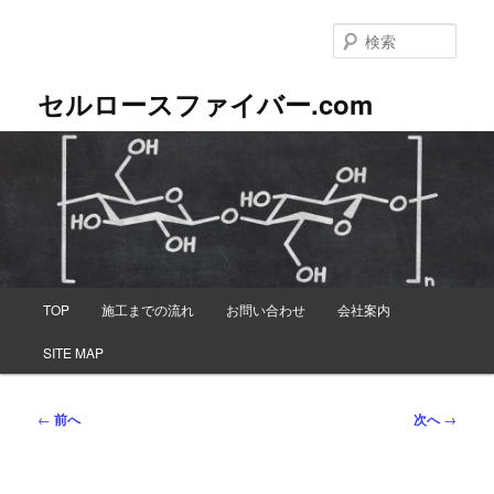
メ
イ
検
ン
索
コ
セルロースファイバー.com
ン
テ
ン
ツ
へ
移
動
メ
TOP
施工までの流れ
お問い合わせ
会社案内
イ
ン
SITE MAP
メ
ニ
ュ
投
←
前へ
次へ
→
ー
稿
ナ
ビ