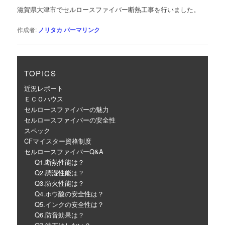
ゲ
滋賀県大津市でセルロースファイバー断熱工事を行いました。
ー
シ
作成者:
ノリタカ
パーマリンク
ョ
ン
TOPICS
近況レポート
ＥＣＯハウス
セルロースファイバーの魅力
セルロースファイバーの安全性
スペック
CFマイスター資格制度
セルロースファイバーQ&A
Q1.断熱性能は？
Q2.調湿性能は？
Q3.防火性能は？
Q4.ホウ酸の安全性は？
Q5.インクの安全性は？
Q6.防音効果は？