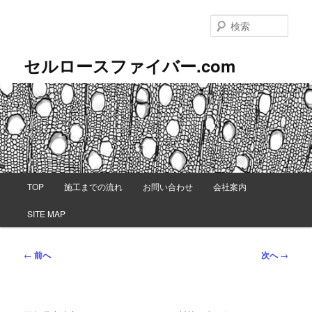
メ
イ
検
ン
索
コ
セルロースファイバー.com
ン
テ
ン
ツ
へ
移
動
メ
TOP
施工までの流れ
お問い合わせ
会社案内
イ
ン
SITE MAP
メ
ニ
ュ
投
←
前へ
次へ
→
ー
稿
ナ
ビ
ゲ