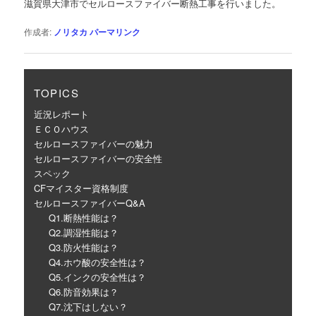
滋賀県大津市でセルロースファイバー断熱工事を行いました。
ー
シ
作成者:
ノリタカ
パーマリンク
ョ
ン
TOPICS
近況レポート
ＥＣＯハウス
セルロースファイバーの魅力
セルロースファイバーの安全性
スペック
CFマイスター資格制度
セルロースファイバーQ&A
Q1.断熱性能は？
Q2.調湿性能は？
Q3.防火性能は？
Q4.ホウ酸の安全性は？
Q5.インクの安全性は？
Q6.防音効果は？
Q7.沈下はしない？