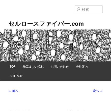
メ
イ
検
ン
索
コ
セルロースファイバー.com
ン
テ
ン
ツ
へ
移
動
メ
TOP
施工までの流れ
お問い合わせ
会社案内
イ
ン
SITE MAP
メ
ニ
ュ
投
←
前へ
次へ
→
ー
稿
ナ
ビ
ゲ