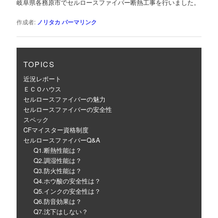
岐阜県各務原市でセルロースファイバー断熱工事を行いました。
ー
シ
作成者:
ノリタカ
パーマリンク
ョ
ン
TOPICS
近況レポート
ＥＣＯハウス
セルロースファイバーの魅力
セルロースファイバーの安全性
スペック
CFマイスター資格制度
セルロースファイバーQ&A
Q1.断熱性能は？
Q2.調湿性能は？
Q3.防火性能は？
Q4.ホウ酸の安全性は？
Q5.インクの安全性は？
Q6.防音効果は？
Q7.沈下はしない？