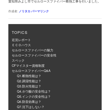
愛知県みよし市でセルロースファイバー断熱工事を行いました。
ー
シ
作成者:
ノリタカ
パーマリンク
ョ
ン
TOPICS
近況レポート
ＥＣＯハウス
セルロースファイバーの魅力
セルロースファイバーの安全性
スペック
CFマイスター資格制度
セルロースファイバーQ&A
Q1.断熱性能は？
Q2.調湿性能は？
Q3.防火性能は？
Q4.ホウ酸の安全性は？
Q5.インクの安全性は？
Q6.防音効果は？
Q7.沈下はしない？