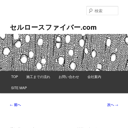
メ
イ
検
ン
索
コ
セルロースファイバー.com
ン
テ
ン
ツ
へ
移
動
メ
TOP
施工までの流れ
お問い合わせ
会社案内
イ
ン
SITE MAP
メ
ニ
ュ
投
←
前へ
次へ
→
ー
稿
ナ
ビ
ゲ