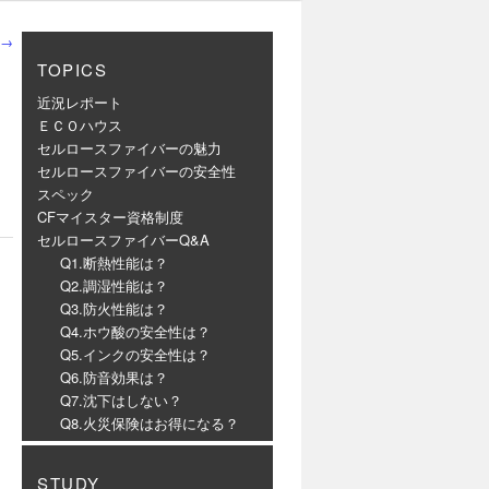
→
TOPICS
近況レポート
ＥＣＯハウス
セルロースファイバーの魅力
セルロースファイバーの安全性
スペック
CFマイスター資格制度
セルロースファイバーQ&A
Q1.断熱性能は？
Q2.調湿性能は？
Q3.防火性能は？
Q4.ホウ酸の安全性は？
Q5.インクの安全性は？
Q6.防音効果は？
Q7.沈下はしない？
Q8.火災保険はお得になる？
STUDY