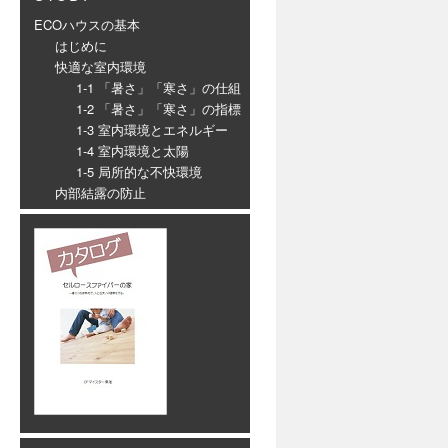
ECOハウスの基本
はじめに
快適な室内環境
1-1 「暑さ」「寒さ」の仕組
1-2 「暑さ」「寒さ」の指標
1-3 室内環境とエネルギー
1-4 室内環境と太陽
1-5 局所的な不快環境
内部結露の防止