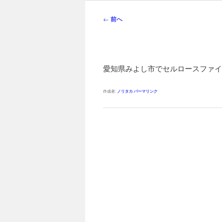
ン
メ
投
←
前へ
ニ
稿
ュ
ナ
ー
ビ
ゲ
愛知県みよし市でセルロースファイ
ー
シ
作成者:
ノリタカ
パーマリンク
ョ
ン