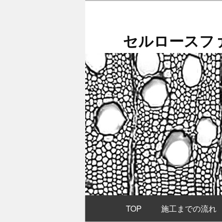
メ
イ
ン
セルロースファ
コ
ン
テ
ン
ツ
へ
移
動
メ
TOP
施工までの流れ
イ