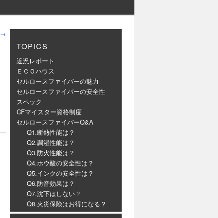
→
TOPICS
近況レポート
ＥＣＯハウス
セルロースファイバーの魅力
セルロースファイバーの安全性
スペック
CFマイスター資格制度
セルロースファイバーQ&A
Q1.断熱性能は？
Q2.調湿性能は？
Q3.防火性能は？
Q4.ホウ酸の安全性は？
Q5.インクの安全性は？
Q6.防音効果は？
Q7.沈下はしない？
Q8.火災保険はお得になる？