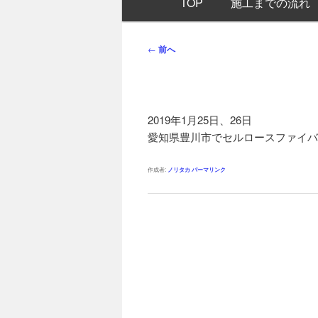
TOP
施工までの流れ
イ
ン
メ
投
←
前へ
ニ
稿
ュ
ナ
ー
ビ
ゲ
2019年1月25日、26日
ー
愛知県豊川市でセルロースファイバ
シ
ョ
作成者:
ノリタカ
パーマリンク
ン