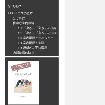
STUDY
ECOハウスの基本
はじめに
快適な室内環境
1-1 「暑さ」「寒さ」の仕組
1-2 「暑さ」「寒さ」の指標
1-3 室内環境とエネルギー
1-4 室内環境と太陽
1-5 局所的な不快環境
内部結露の防止