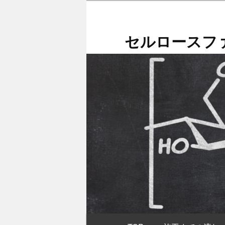
メ
イ
ン
セルロースファ
コ
ン
テ
ン
ツ
へ
移
動
メ