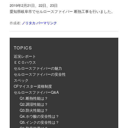
ゲ
2019年2月21日、22日、23日
ー
愛知県岐阜市でセルロースファイバー 断熱工事を行いました。
シ
ョ
作成者:
ノリタカ
パーマリンク
ン
TOPICS
近況レポート
ＥＣＯハウス
セルロースファイバーの魅力
セルロースファイバーの安全性
スペック
CFマイスター資格制度
セルロースファイバーQ&A
Q1.断熱性能は？
Q2.調湿性能は？
Q3.防火性能は？
Q4.ホウ酸の安全性は？
Q5.インクの安全性は？