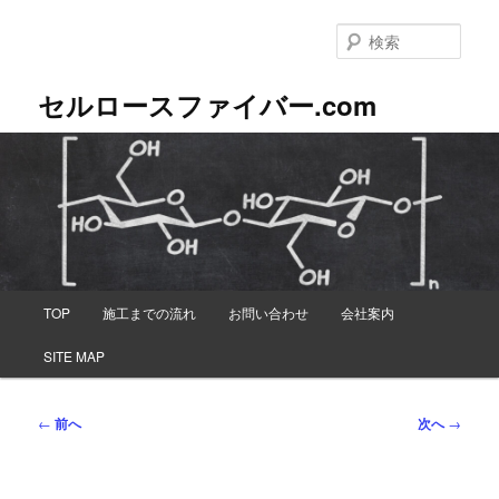
メ
イ
検
ン
索
コ
セルロースファイバー.com
ン
テ
ン
ツ
へ
移
動
メ
TOP
施工までの流れ
お問い合わせ
会社案内
イ
ン
SITE MAP
メ
ニ
ュ
投
←
前へ
次へ
→
ー
稿
ナ
ビ