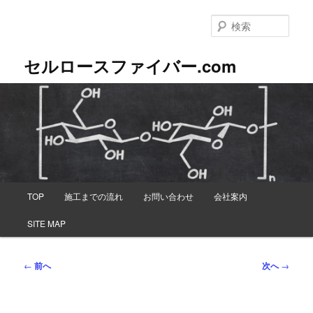
メ
イ
検
ン
索
コ
セルロースファイバー.com
ン
テ
ン
ツ
へ
移
動
メ
TOP
施工までの流れ
お問い合わせ
会社案内
イ
ン
SITE MAP
メ
ニ
ュ
投
←
前へ
次へ
→
ー
稿
ナ
ビ