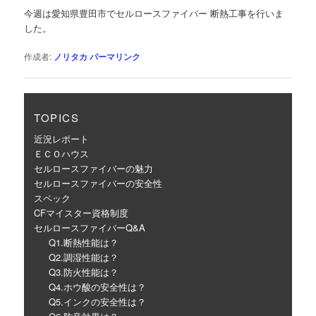
ゲ
今週は愛知県豊田市でセルロースファイバー 断熱工事を行いま
ー
した。
シ
ョ
作成者:
ノリタカ
パーマリンク
ン
TOPICS
近況レポート
ＥＣＯハウス
セルロースファイバーの魅力
セルロースファイバーの安全性
スペック
CFマイスター資格制度
セルロースファイバーQ&A
Q1.断熱性能は？
Q2.調湿性能は？
Q3.防火性能は？
Q4.ホウ酸の安全性は？
Q5.インクの安全性は？