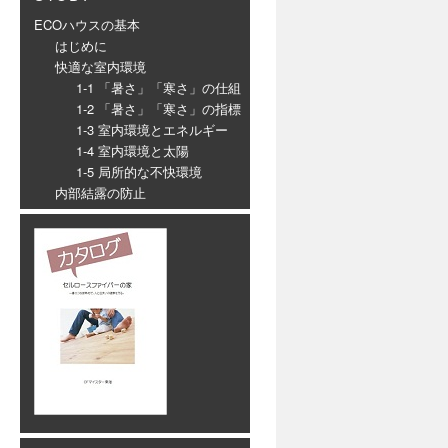
ECOハウスの基本
はじめに
快適な室内環境
1-1 「暑さ」「寒さ」の仕組
1-2 「暑さ」「寒さ」の指標
1-3 室内環境とエネルギー
1-4 室内環境と太陽
1-5 局所的な不快環境
内部結露の防止