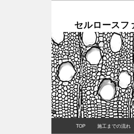
メ
イ
ン
セルロースファ
コ
ン
テ
ン
ツ
へ
移
動
メ
TOP
施工までの流れ
イ