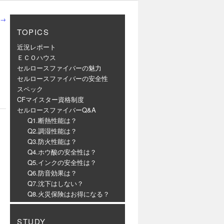
→
TOPICS
近況レポート
ＥＣＯハウス
セルロースファイバーの魅力
セルロースファイバーの安全性
スペック
CFマイスター資格制度
セルロースファイバーQ&A
Q1.断熱性能は？
Q2.調湿性能は？
Q3.防火性能は？
Q4.ホウ酸の安全性は？
Q5.インクの安全性は？
Q6.防音効果は？
Q7.沈下はしない？
Q8.火災保険はお得になる？
STUDY