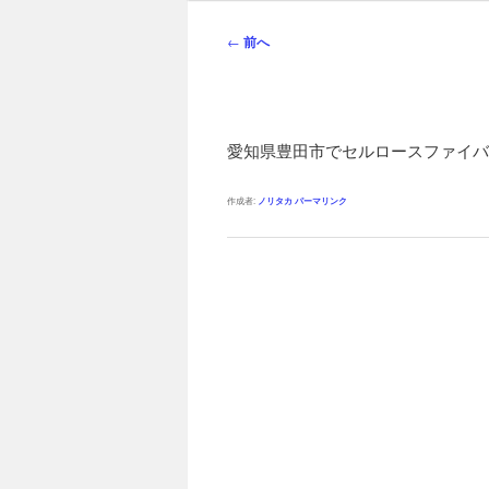
ン
メ
投
←
前へ
ニ
稿
ュ
ナ
ー
ビ
ゲ
愛知県豊田市でセルロースファイバ
ー
シ
作成者:
ノリタカ
パーマリンク
ョ
ン