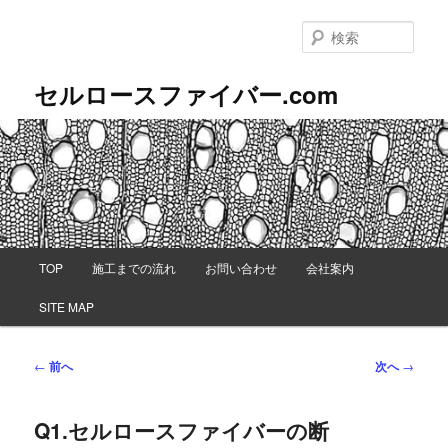
メ
イ
検
ン
索
コ
セルロースファイバー.com
ン
テ
ン
ツ
へ
移
動
メ
TOP
施工までの流れ
お問い合わせ
会社案内
イ
ン
SITE MAP
メ
ニ
ュ
投
←
前へ
次へ
→
ー
稿
ナ
Q1.セルロースファイバーの断
ビ
ゲ