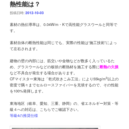
熱性能は？
ー
シ
投稿日時:
2012-10-03
ョ
ン
素材の熱伝導率は、0.04W/m・Kで高性能グラスウールと同等で
す。
素材自体の断熱性能は同じでも、実際の性能は“施工技術”によっ
て左右されます。
建物の壁の内部には、筋交いや金物などが数多く入っているた
め、グラスウールなどの板状の断熱材を施工する際に
断熱の欠損
など不具合が発生する場合があります。
3
CFマイスター東海は「乾式吹きこみ工法」により55kg/m
以上の
密度で隅々までセルロースファイバーを充填するので、その性能
を100%発揮します。
東海地区（岐阜、愛知、三重、静岡）の、省エネルギー対策・等
級４への対応は、こちらでご確認下さい。
等級4の推奨仕様