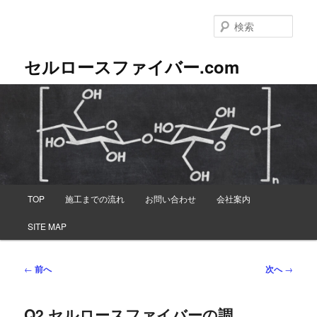
メ
イ
検
ン
索
コ
セルロースファイバー.com
ン
テ
ン
ツ
へ
移
動
メ
TOP
施工までの流れ
お問い合わせ
会社案内
イ
ン
SITE MAP
メ
ニ
ュ
投
←
前へ
次へ
→
ー
稿
ナ
Q2.セルロースファイバーの調
ビ