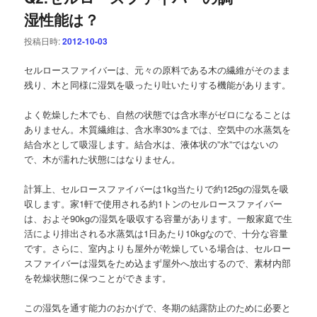
ゲ
湿性能は？
ー
シ
投稿日時:
2012-10-03
ョ
ン
セルロースファイバーは、元々の原料である木の繊維がそのまま
残り、木と同様に湿気を吸ったり吐いたりする機能があります。
よく乾燥した木でも、自然の状態では含水率がゼロになることは
ありません。木質繊維は、含水率30%までは、空気中の水蒸気を
結合水として吸湿します。結合水は、液体状の”水”ではないの
で、木が濡れた状態にはなりません。
計算上、セルロースファイバーは1kg当たりで約125gの湿気を吸
収します。家1軒で使用される約1トンのセルロースファイバー
は、およそ90kgの湿気を吸収する容量があります。一般家庭で生
活により排出される水蒸気は1日あたり10kgなので、十分な容量
です。さらに、室内よりも屋外が乾燥している場合は、セルロー
スファイバーは湿気をため込まず屋外へ放出するので、素材内部
を乾燥状態に保つことができます。
この湿気を通す能力のおかげで、冬期の結露防止のために必要と