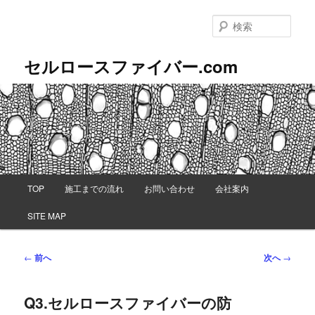
メ
イ
検
ン
索
コ
セルロースファイバー.com
ン
テ
ン
ツ
へ
移
動
メ
TOP
施工までの流れ
お問い合わせ
会社案内
イ
ン
SITE MAP
メ
ニ
ュ
投
←
前へ
次へ
→
ー
稿
ナ
Q3.セルロースファイバーの防
ビ
ゲ