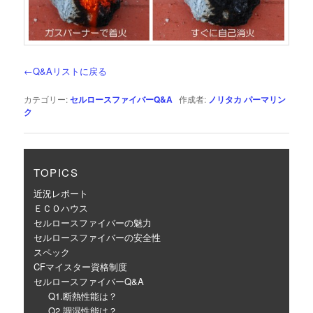
←Q&Aリストに戻る
カテゴリー:
セルロースファイバーQ&A
作成者:
ノリタカ
パーマリン
ク
TOPICS
近況レポート
ＥＣＯハウス
セルロースファイバーの魅力
セルロースファイバーの安全性
スペック
CFマイスター資格制度
セルロースファイバーQ&A
Q1.断熱性能は？
Q2.調湿性能は？