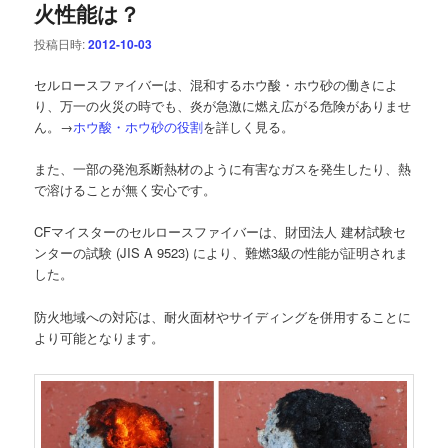
火性能は？
ー
シ
投稿日時:
2012-10-03
ョ
ン
セルロースファイバーは、混和するホウ酸・ホウ砂の働きによ
り、万一の火災の時でも、炎が急激に燃え広がる危険がありませ
ん。→
ホウ酸・ホウ砂の役割
を詳しく見る。
また、一部の発泡系断熱材のように有害なガスを発生したり、熱
で溶けることが無く安心です。
CFマイスターのセルロースファイバーは、財団法人 建材試験セ
ンターの試験 (JIS A 9523) により、難燃3級の性能が証明されま
した。
防火地域への対応は、耐火面材やサイディングを併用することに
より可能となります。