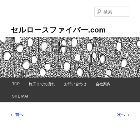
メ
イ
検
ン
索
コ
セルロースファイバー.com
ン
テ
ン
ツ
へ
移
動
メ
TOP
施工までの流れ
お問い合わせ
会社案内
イ
ン
SITE MAP
メ
ニ
ュ
投
←
前へ
次へ
→
ー
稿
ナ
ビ
ゲ