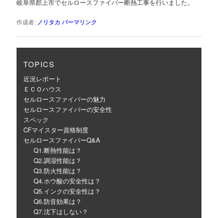
岐阜県郡上市でセルロースファイバー断熱工事を行いました。
ー
シ
作成者:
ノリタカ
パーマリンク
ョ
ン
TOPICS
近況レポート
ＥＣＯハウス
セルロースファイバーの魅力
セルロースファイバーの安全性
スペック
CFマイスター資格制度
セルロースファイバーQ&A
Q1.断熱性能は？
Q2.調湿性能は？
Q3.防火性能は？
Q4.ホウ酸の安全性は？
Q5.インクの安全性は？
Q6.防音効果は？
Q7.沈下はしない？