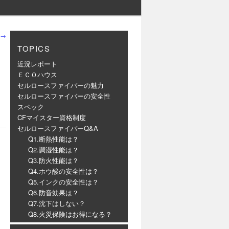
→
TOPICS
近況レポート
ＥＣＯハウス
セルロースファイバーの魅力
セルロースファイバーの安全性
スペック
CFマイスター資格制度
セルロースファイバーQ&A
Q1.断熱性能は？
Q2.調湿性能は？
Q3.防火性能は？
Q4.ホウ酸の安全性は？
Q5.インクの安全性は？
Q6.防音効果は？
Q7.沈下はしない？
Q8.火災保険はお得になる？