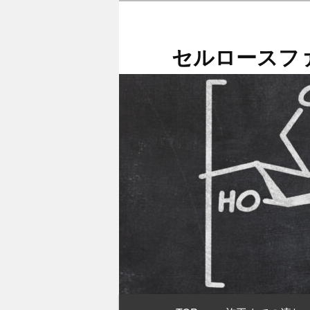
メ
イ
ン
セルロースファ
コ
ン
テ
ン
ツ
へ
移
動
メ