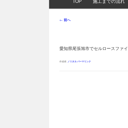
TOP
施工までの流れ
イ
ン
メ
投
←
前へ
ニ
稿
ュ
ナ
ー
ビ
ゲ
愛知県尾張旭市でセルロースファイ
ー
シ
作成者:
ノリタカ
パーマリンク
ョ
ン