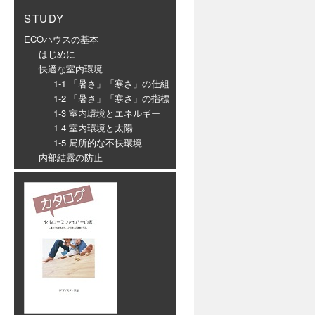
STUDY
ECOハウスの基本
はじめに
快適な室内環境
1-1 「暑さ」「寒さ」の仕組
1-2 「暑さ」「寒さ」の指標
1-3 室内環境とエネルギー
1-4 室内環境と太陽
1-5 局所的な不快環境
内部結露の防止