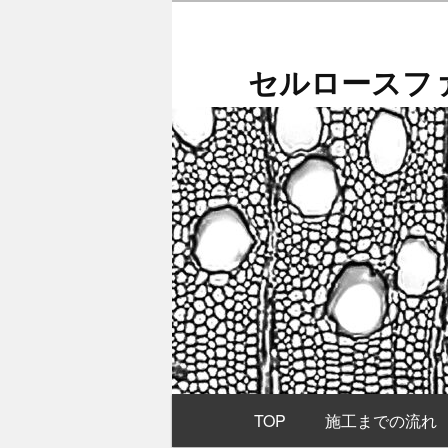
メ
イ
ン
セルロースファ
コ
ン
テ
ン
ツ
へ
移
動
メ
TOP
施工までの流れ
イ