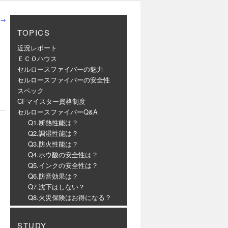
→
TOPICS
近況レポート
ＥＣＯハウス
セルロースファイバーの魅力
セルロースファイバーの安全性
スペック
CFマイスター資格制度
セルロースファイバーQ&A
Q1.断熱性能は？
Q2.調湿性能は？
Q3.防火性能は？
Q4.ホウ酸の安全性は？
Q5.インクの安全性は？
Q6.防音効果は？
Q7.沈下はしない？
Q8.火災保険はお得になる？
STUDY