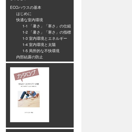
ECOハウスの基本
はじめに
快適な室内環境
1-1 「暑さ」「寒さ」の仕組
1-2 「暑さ」「寒さ」の指標
1-3 室内環境とエネルギー
1-4 室内環境と太陽
1-5 局所的な不快環境
内部結露の防止