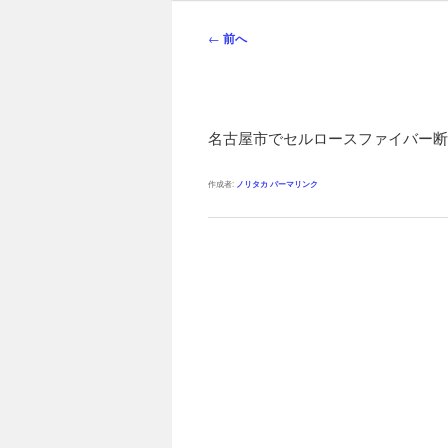
ン
メ
投
←
前へ
ニ
稿
ュ
ナ
ー
ビ
ゲ
名古屋市でセルロースファイバー断
ー
シ
作成者:
ノリタカ
パーマリンク
ョ
ン