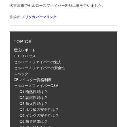
ゲ
名古屋市でセルロースファイバー断熱工事を行いました。
ー
シ
作成者:
ノリタカ
パーマリンク
ョ
ン
TOPICS
近況レポート
ＥＣＯハウス
セルロースファイバーの魅力
セルロースファイバーの安全性
スペック
CFマイスター資格制度
セルロースファイバーQ&A
Q1.断熱性能は？
Q2.調湿性能は？
Q3.防火性能は？
Q4.ホウ酸の安全性は？
Q5.インクの安全性は？
Q6.防音効果は？