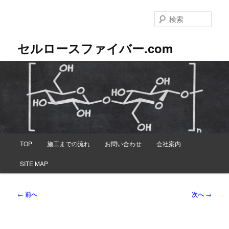
メ
イ
検
ン
索
コ
セルロースファイバー.com
ン
テ
ン
ツ
へ
移
動
メ
TOP
施工までの流れ
お問い合わせ
会社案内
イ
ン
SITE MAP
メ
ニ
ュ
投
←
前へ
次へ
→
ー
稿
ナ
ビ