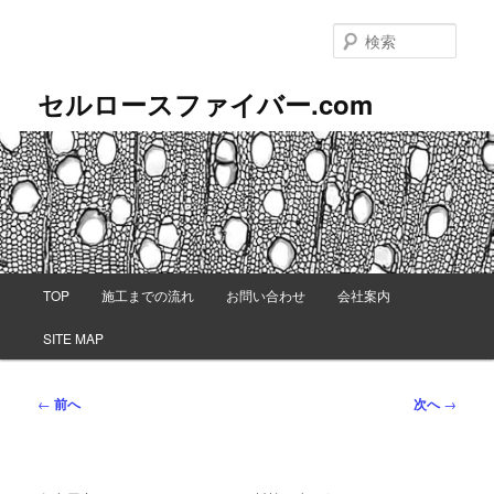
メ
イ
検
ン
索
コ
セルロースファイバー.com
ン
テ
ン
ツ
へ
移
動
メ
TOP
施工までの流れ
お問い合わせ
会社案内
イ
ン
SITE MAP
メ
ニ
ュ
投
←
前へ
次へ
→
ー
稿
ナ
ビ
ゲ