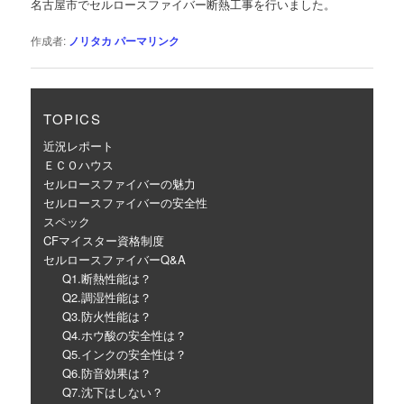
名古屋市でセルロースファイバー断熱工事を行いました。
ー
シ
作成者:
ノリタカ
パーマリンク
ョ
ン
TOPICS
近況レポート
ＥＣＯハウス
セルロースファイバーの魅力
セルロースファイバーの安全性
スペック
CFマイスター資格制度
セルロースファイバーQ&A
Q1.断熱性能は？
Q2.調湿性能は？
Q3.防火性能は？
Q4.ホウ酸の安全性は？
Q5.インクの安全性は？
Q6.防音効果は？
Q7.沈下はしない？