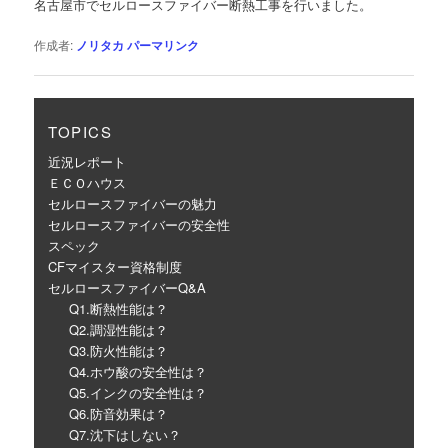
名古屋市でセルロースファイバー断熱工事を行いました。
ー
シ
作成者:
ノリタカ
パーマリンク
ョ
ン
TOPICS
近況レポート
ＥＣＯハウス
セルロースファイバーの魅力
セルロースファイバーの安全性
スペック
CFマイスター資格制度
セルロースファイバーQ&A
Q1.断熱性能は？
Q2.調湿性能は？
Q3.防火性能は？
Q4.ホウ酸の安全性は？
Q5.インクの安全性は？
Q6.防音効果は？
Q7.沈下はしない？