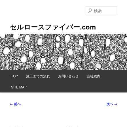
メ
イ
検
ン
索
コ
セルロースファイバー.com
ン
テ
ン
ツ
へ
移
動
メ
TOP
施工までの流れ
お問い合わせ
会社案内
イ
ン
SITE MAP
メ
ニ
ュ
投
←
前へ
次へ
→
ー
稿
ナ
ビ
ゲ