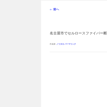
ン
メ
投
←
前へ
ニ
稿
ュ
ナ
ー
ビ
ゲ
名古屋市でセルロースファイバー断
ー
シ
作成者:
ノリタカ
パーマリンク
ョ
ン