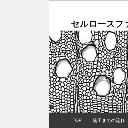
メ
イ
ン
セルロースファ
コ
ン
テ
ン
ツ
へ
移
動
メ
TOP
施工までの流れ
イ