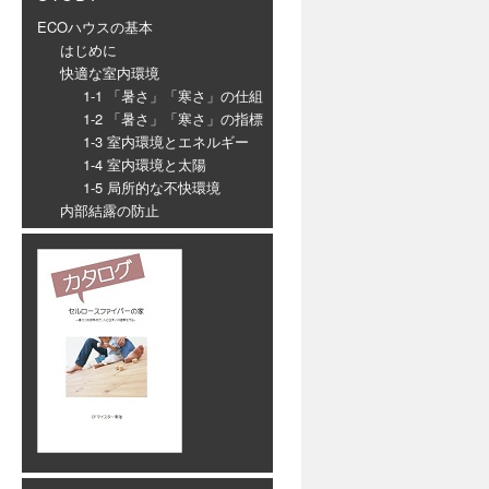
ECOハウスの基本
はじめに
快適な室内環境
1-1 「暑さ」「寒さ」の仕組
1-2 「暑さ」「寒さ」の指標
1-3 室内環境とエネルギー
1-4 室内環境と太陽
1-5 局所的な不快環境
内部結露の防止