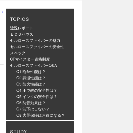
→
TOPICS
近況レポート
ＥＣＯハウス
セルロースファイバーの魅力
セルロースファイバーの安全性
スペック
CFマイスター資格制度
セルロースファイバーQ&A
Q1.断熱性能は？
Q2.調湿性能は？
Q3.防火性能は？
Q4.ホウ酸の安全性は？
Q5.インクの安全性は？
Q6.防音効果は？
Q7.沈下はしない？
Q8.火災保険はお得になる？
STUDY