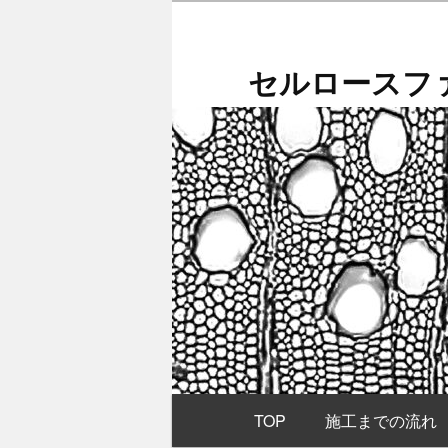
メ
イ
ン
セルロースファ
コ
ン
テ
ン
ツ
へ
移
動
メ
TOP
施工までの流れ
イ