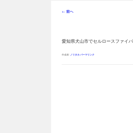
ン
メ
投
←
前へ
ニ
稿
ュ
ナ
ー
ビ
ゲ
愛知県犬山市でセルロースファイバ
ー
シ
作成者:
ノリタカ
パーマリンク
ョ
ン