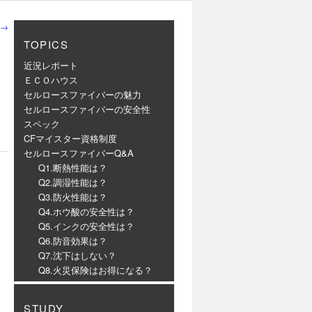
→
TOPICS
近況レポート
ＥＣＯハウス
セルロースファイバーの魅力
セルロースファイバーの安全性
スペック
CFマイスター資格制度
セルロースファイバーQ&A
Q1.断熱性能は？
Q2.調湿性能は？
Q3.防火性能は？
Q4.ホウ酸の安全性は？
Q5.インクの安全性は？
Q6.防音効果は？
Q7.沈下はしない？
Q8.火災保険はお得になる？
STUDY