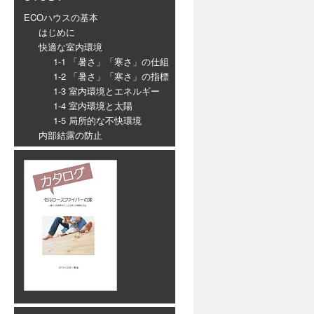
ECOハウスの基本
はじめに
快適な室内環境
1-1 「暑さ」「寒さ」の仕組
1-2 「暑さ」「寒さ」の指標
1-3 室内環境とエネルギー
1-4 室内環境と太陽
1-5 局所的な不快環境
内部結露の防止