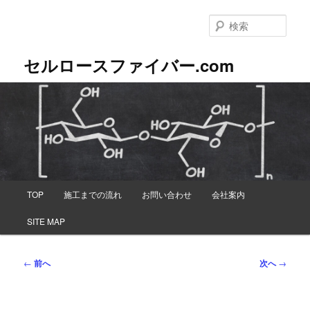
メ
イ
検
ン
索
コ
セルロースファイバー.com
ン
テ
ン
ツ
へ
移
動
メ
TOP
施工までの流れ
お問い合わせ
会社案内
イ
ン
SITE MAP
メ
ニ
ュ
投
←
前へ
次へ
→
ー
稿
ナ
ビ