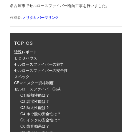
ゲ
名古屋市でセルロースファイバー断熱工事を行いました。
ー
シ
作成者:
ノリタカ
パーマリンク
ョ
ン
TOPICS
近況レポート
ＥＣＯハウス
セルロースファイバーの魅力
セルロースファイバーの安全性
スペック
CFマイスター資格制度
セルロースファイバーQ&A
Q1.断熱性能は？
Q2.調湿性能は？
Q3.防火性能は？
Q4.ホウ酸の安全性は？
Q5.インクの安全性は？
Q6.防音効果は？