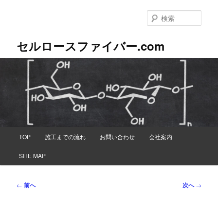
メ
イ
検
ン
索
コ
セルロースファイバー.com
ン
テ
ン
ツ
へ
移
動
メ
TOP
施工までの流れ
お問い合わせ
会社案内
イ
ン
SITE MAP
メ
ニ
ュ
投
←
前へ
次へ
→
ー
稿
ナ
ビ