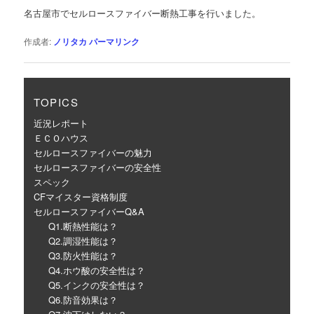
ゲ
名古屋市でセルロースファイバー断熱工事を行いました。
ー
シ
作成者:
ノリタカ
パーマリンク
ョ
ン
TOPICS
近況レポート
ＥＣＯハウス
セルロースファイバーの魅力
セルロースファイバーの安全性
スペック
CFマイスター資格制度
セルロースファイバーQ&A
Q1.断熱性能は？
Q2.調湿性能は？
Q3.防火性能は？
Q4.ホウ酸の安全性は？
Q5.インクの安全性は？
Q6.防音効果は？