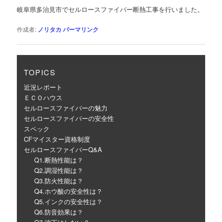
ゲ
岐阜県多治見市でセルロースファイバー断熱工事を行いました。
ー
シ
作成者:
ノリタカ
パーマリンク
ョ
ン
TOPICS
近況レポート
ＥＣＯハウス
セルロースファイバーの魅力
セルロースファイバーの安全性
スペック
CFマイスター資格制度
セルロースファイバーQ&A
Q1.断熱性能は？
Q2.調湿性能は？
Q3.防火性能は？
Q4.ホウ酸の安全性は？
Q5.インクの安全性は？
Q6.防音効果は？