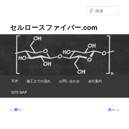
メ
イ
検
ン
索
コ
セルロースファイバー.com
ン
テ
ン
ツ
へ
移
動
メ
TOP
施工までの流れ
お問い合わせ
会社案内
イ
ン
SITE MAP
メ
ニ
ュ
投
←
前へ
次へ
→
ー
稿
ナ
ビ