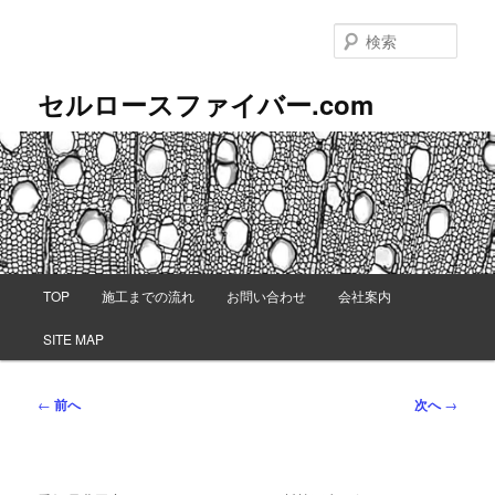
メ
イ
検
ン
索
コ
セルロースファイバー.com
ン
テ
ン
ツ
へ
移
動
メ
TOP
施工までの流れ
お問い合わせ
会社案内
イ
ン
SITE MAP
メ
ニ
ュ
投
←
前へ
次へ
→
ー
稿
ナ
ビ
ゲ