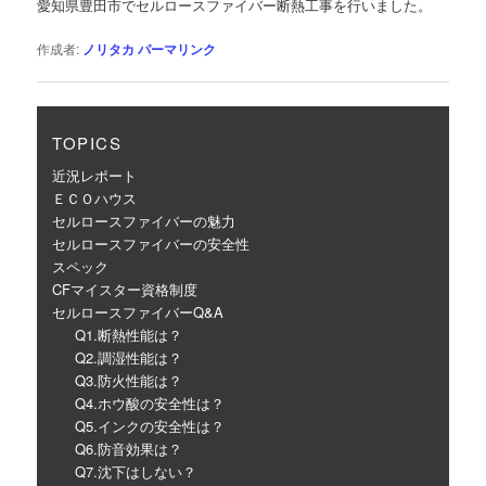
愛知県豊田市でセルロースファイバー断熱工事を行いました。
ー
シ
作成者:
ノリタカ
パーマリンク
ョ
ン
TOPICS
近況レポート
ＥＣＯハウス
セルロースファイバーの魅力
セルロースファイバーの安全性
スペック
CFマイスター資格制度
セルロースファイバーQ&A
Q1.断熱性能は？
Q2.調湿性能は？
Q3.防火性能は？
Q4.ホウ酸の安全性は？
Q5.インクの安全性は？
Q6.防音効果は？
Q7.沈下はしない？