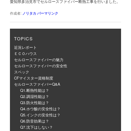
愛知県多治見市でセルロースファイバー断熱工事を行いました。
ー
シ
作成者:
ノリタカ
パーマリンク
ョ
ン
TOPICS
近況レポート
ＥＣＯハウス
セルロースファイバーの魅力
セルロースファイバーの安全性
スペック
CFマイスター資格制度
セルロースファイバーQ&A
Q1.断熱性能は？
Q2.調湿性能は？
Q3.防火性能は？
Q4.ホウ酸の安全性は？
Q5.インクの安全性は？
Q6.防音効果は？
Q7.沈下はしない？