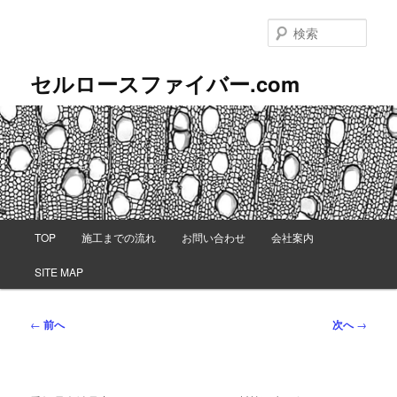
メ
イ
検
ン
索
コ
セルロースファイバー.com
ン
テ
ン
ツ
へ
移
動
メ
TOP
施工までの流れ
お問い合わせ
会社案内
イ
ン
SITE MAP
メ
ニ
ュ
投
←
前へ
次へ
→
ー
稿
ナ
ビ
ゲ