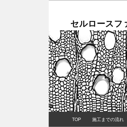
メ
イ
ン
セルロースファ
コ
ン
テ
ン
ツ
へ
移
動
メ
TOP
施工までの流れ
イ