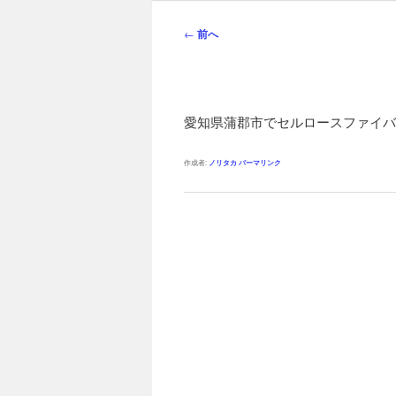
ン
メ
投
←
前へ
ニ
稿
ュ
ナ
ー
ビ
ゲ
愛知県蒲郡市でセルロースファイバ
ー
シ
作成者:
ノリタカ
パーマリンク
ョ
ン