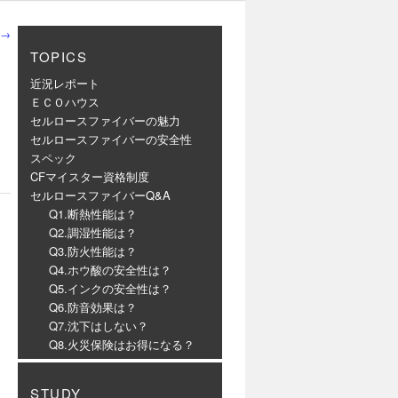
→
TOPICS
近況レポート
ＥＣＯハウス
セルロースファイバーの魅力
セルロースファイバーの安全性
スペック
CFマイスター資格制度
セルロースファイバーQ&A
Q1.断熱性能は？
Q2.調湿性能は？
Q3.防火性能は？
Q4.ホウ酸の安全性は？
Q5.インクの安全性は？
Q6.防音効果は？
Q7.沈下はしない？
Q8.火災保険はお得になる？
STUDY