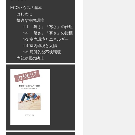
ECOハウスの基本
はじめに
快適な室内環境
1-1 「暑さ」「寒さ」の仕組
1-2 「暑さ」「寒さ」の指標
1-3 室内環境とエネルギー
1-4 室内環境と太陽
1-5 局所的な不快環境
内部結露の防止