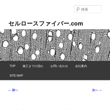
メ
イ
検
ン
索
コ
セルロースファイバー.com
ン
テ
ン
ツ
へ
移
動
メ
TOP
施工までの流れ
お問い合わせ
会社案内
イ
ン
SITE MAP
メ
ニ
ュ
投
←
前へ
次へ
→
ー
稿
ナ
ビ
ゲ