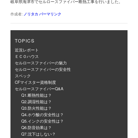
岐阜県海津市でセルロースファイバー断熱工事を行いました。
ー
シ
作成者:
ノリタカ
パーマリンク
ョ
ン
TOPICS
近況レポート
ＥＣＯハウス
セルロースファイバーの魅力
セルロースファイバーの安全性
スペック
CFマイスター資格制度
セルロースファイバーQ&A
Q1.断熱性能は？
Q2.調湿性能は？
Q3.防火性能は？
Q4.ホウ酸の安全性は？
Q5.インクの安全性は？
Q6.防音効果は？
Q7.沈下はしない？