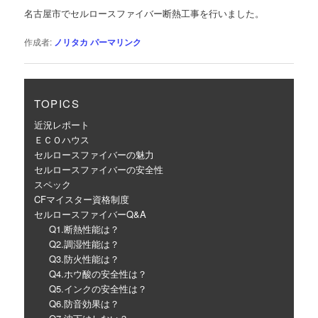
ゲ
名古屋市でセルロースファイバー断熱工事を行いました。
ー
シ
作成者:
ノリタカ
パーマリンク
ョ
ン
TOPICS
近況レポート
ＥＣＯハウス
セルロースファイバーの魅力
セルロースファイバーの安全性
スペック
CFマイスター資格制度
セルロースファイバーQ&A
Q1.断熱性能は？
Q2.調湿性能は？
Q3.防火性能は？
Q4.ホウ酸の安全性は？
Q5.インクの安全性は？
Q6.防音効果は？