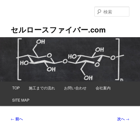
メ
イ
検
ン
索
コ
セルロースファイバー.com
ン
テ
ン
ツ
へ
移
動
メ
TOP
施工までの流れ
お問い合わせ
会社案内
イ
ン
SITE MAP
メ
ニ
ュ
投
←
前へ
次へ
→
ー
稿
ナ
ビ