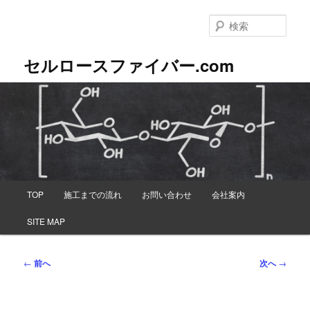
メ
イ
検
ン
索
コ
セルロースファイバー.com
ン
テ
ン
ツ
へ
移
動
メ
TOP
施工までの流れ
お問い合わせ
会社案内
イ
ン
SITE MAP
メ
ニ
ュ
投
←
前へ
次へ
→
ー
稿
ナ
ビ