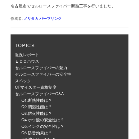
ゲ
名古屋市でセルロースファイバー断熱工事を行いました。
ー
シ
作成者:
ノリタカ
パーマリンク
ョ
ン
TOPICS
近況レポート
ＥＣＯハウス
セルロースファイバーの魅力
セルロースファイバーの安全性
スペック
CFマイスター資格制度
セルロースファイバーQ&A
Q1.断熱性能は？
Q2.調湿性能は？
Q3.防火性能は？
Q4.ホウ酸の安全性は？
Q5.インクの安全性は？
Q6.防音効果は？