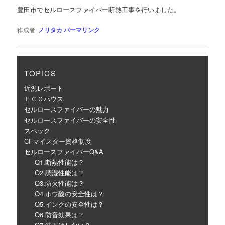
ゲ
豊田市でセルロースファイバー断熱工事を行いました。
ー
シ
作成者:
ノリタカ
パーマリンク
ョ
ン
TOPICS
近況レポート
ＥＣＯハウス
セルロースファイバーの魅力
セルロースファイバーの安全性
スペック
CFマイスター資格制度
セルロースファイバーQ&A
Q1.断熱性能は？
Q2.調湿性能は？
Q3.防火性能は？
Q4.ホウ酸の安全性は？
Q5.インクの安全性は？
Q6.防音効果は？