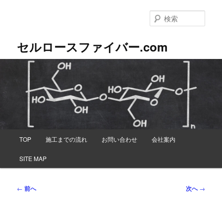
メ
イ
検
ン
索
コ
セルロースファイバー.com
ン
テ
ン
ツ
へ
移
動
メ
TOP
施工までの流れ
お問い合わせ
会社案内
イ
ン
SITE MAP
メ
ニ
ュ
投
←
前へ
次へ
→
ー
稿
ナ
ビ