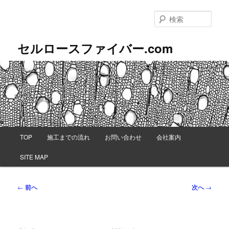
メ
イ
検
ン
索
コ
セルロースファイバー.com
ン
テ
ン
ツ
へ
移
動
メ
TOP
施工までの流れ
お問い合わせ
会社案内
イ
ン
SITE MAP
メ
ニ
ュ
投
←
前へ
次へ
→
ー
稿
ナ
ビ
ゲ