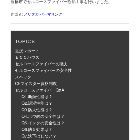
豊橋市でセルロースファイバー断熱工事を行いました。
ー
シ
作成者:
ノリタカ
パーマリンク
ョ
ン
TOPICS
近況レポート
ＥＣＯハウス
セルロースファイバーの魅力
セルロースファイバーの安全性
スペック
CFマイスター資格制度
セルロースファイバーQ&A
Q1.断熱性能は？
Q2.調湿性能は？
Q3.防火性能は？
Q4.ホウ酸の安全性は？
Q5.インクの安全性は？
Q6.防音効果は？
Q7.沈下はしない？