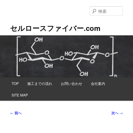
メ
イ
検
ン
索
コ
セルロースファイバー.com
ン
テ
ン
ツ
へ
移
動
メ
TOP
施工までの流れ
お問い合わせ
会社案内
イ
ン
SITE MAP
メ
ニ
ュ
投
←
前へ
次へ
→
ー
稿
ナ
ビ