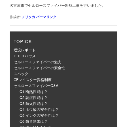
ゲ
名古屋市でセルロースファイバー断熱工事を行いました。
ー
シ
作成者:
ノリタカ
パーマリンク
ョ
ン
TOPICS
近況レポート
ＥＣＯハウス
セルロースファイバーの魅力
セルロースファイバーの安全性
スペック
CFマイスター資格制度
セルロースファイバーQ&A
Q1.断熱性能は？
Q2.調湿性能は？
Q3.防火性能は？
Q4.ホウ酸の安全性は？
Q5.インクの安全性は？
Q6.防音効果は？